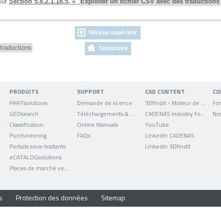
 sur
Section 5.8.2.1.18.5, «
Exploiter un fichier CSV avec des traductions
Niveau supérieur
 traductions
Sommaire
PRODUITS
SUPPORT
CAD CONTENT
CO
PARTsolutions
Demande de licence
3Dfindit - Moteur de recherche de données CAO
For
GEOsearch
Téléchargements & mises à jour
CADENAS Industry Forum
No
uniqués
Classification
Online Manuals
YouTube
Purchineering
FAQs
LinkedIn CADENAS
Portails sous-traitants
LinkedIn 3Dfindit
eCATALOGsolutions
Places de marché verticales
s
Protection des données
Sitemap