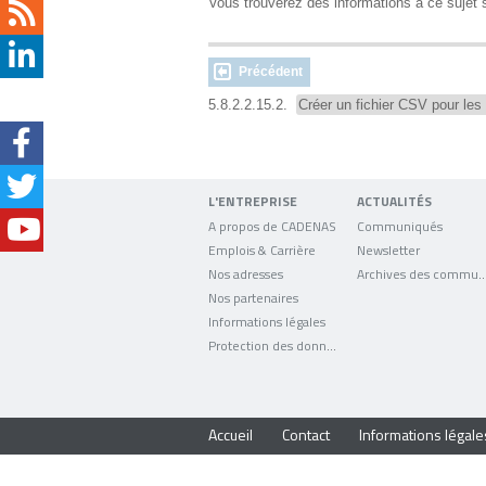
Vous trouverez des informations à ce sujet
Précédent
5.8.2.2.15.2.
Créer un fichier CSV pour les
L'ENTREPRISE
ACTUALITÉS
A propos de CADENAS
Communiqués
Emplois & Carrière
Newsletter
Nos adresses
Archives des comm
Nos partenaires
Informations légales
Protection des données
Accueil
Contact
Informations légale