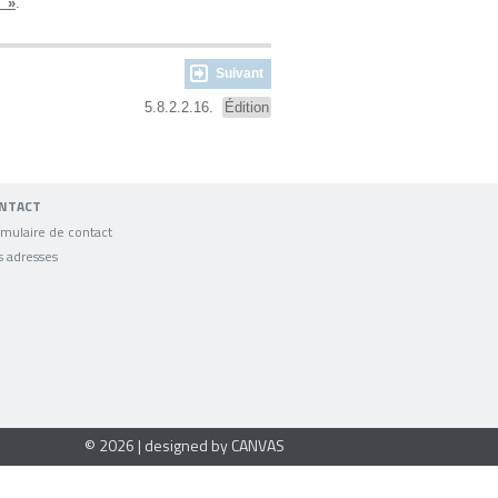
»
.
Suivant
5.8.2.2.16.
Édition
NTACT
mulaire de contact
s adresses
© 2026 | designed by CANVAS