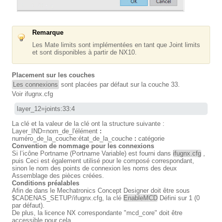
Remarque
Les Mate limits sont implémentées en tant que Joint limits
et sont disponibles à partir de NX10.
Placement sur les couches
Les connexions
sont placées par défaut sur la couche 33.
Voir ifugnx.cfg
layer_12=joints:33:4
La clé et la valeur de la clé ont la structure suivante :
Layer_IND=nom_de_l'élément
:
numéro_de_la_couche:état_de_la_couche
:
catégorie
Convention de nommage pour les connexions
Si l’icône Portname (Portname Variable) est fourni dans
ifugnx.cfg
,
puis Ceci est également utilisé pour le composé correspondant,
sinon le nom des points de connexion les noms des deux
Assemblage des pièces créées.
Conditions préalables
Afin de dans le Mechatronics Concept Designer doit être sous
$CADENAS_SETUP/ifugnx.cfg, la clé
EnableMCD
Défini sur 1 (0
par défaut).
De plus, la licence NX correspondante "mcd_core" doit être
accessible pour cela.