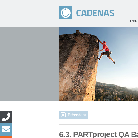
L'E
Précédent
6.3. PARTproject QA B