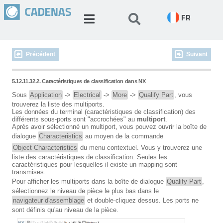
FR
Précédent
Suivant
5.12.11.32.2. Caractéristiques de classification dans NX
Sous
Application
->
Electrical
->
More
->
Qualify Part
, vous
trouverez la liste des multiports.
Les données du terminal (caractéristiques de classification) des
différents sous-ports sont "accrochées" au
multiport
.
Après avoir sélectionné un multiport, vous pouvez ouvrir la boîte de
dialogue
Characteristics
au moyen de la commande
Object Characteristics
du menu contextuel. Vous y trouverez une
liste des caractéristiques de classification. Seules les
caractéristiques pour lesquelles il existe un mapping sont
transmises.
Pour afficher les multiports dans la boîte de dialogue
Qualify Part
,
sélectionnez le niveau de pièce le plus bas dans le
navigateur d'assemblage
et double-cliquez dessus. Les ports ne
sont définis qu'au niveau de la pièce.