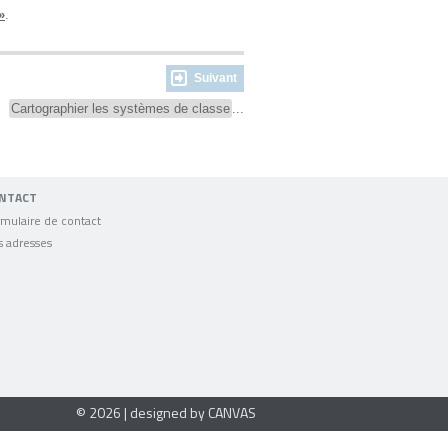
»
.
Suivant
2.
Cartographier les systèmes de classe
...
NTACT
mulaire de contact
s adresses
© 2026 | designed by CANVAS