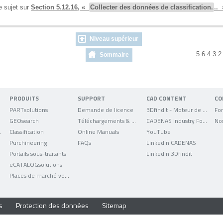
e sujet sur
Section 5.12.16, «
Collecter des données de classification.
.. 
Niveau supérieur
5.6.4.3.
Sommaire
PRODUITS
SUPPORT
CAD CONTENT
CO
PARTsolutions
Demande de licence
3Dfindit - Moteur de recherche de données CAO
For
GEOsearch
Téléchargements & mises à jour
CADENAS Industry Forum
No
uniqués
Classification
Online Manuals
YouTube
Purchineering
FAQs
LinkedIn CADENAS
Portails sous-traitants
LinkedIn 3Dfindit
eCATALOGsolutions
Places de marché verticales
s
Protection des données
Sitemap