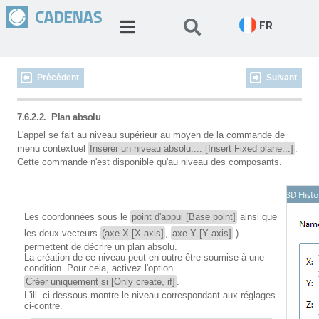
FR
Précédent
Suivant
7.6.2.2.
Plan absolu
L'appel se fait au niveau supérieur au moyen de la commande de
menu contextuel
Insérer un niveau absolu.... [Insert Fixed plane...]
.
Cette commande n'est disponible qu'au niveau des composants.
Les coordonnées sous le
point d'appui [Base point]
ainsi que
les deux vecteurs
(axe X [X axis]
,
axe Y [Y axis]
)
permettent de décrire un plan absolu.
La création de ce niveau peut en outre être soumise à une
condition. Pour cela, activez l'option
Créer uniquement si [Only create, if]
.
L'ill. ci-dessous montre le niveau correspondant aux réglages
ci-contre.