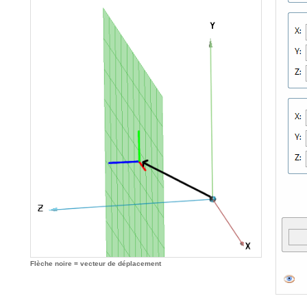
Flèche noire = vecteur de déplacement