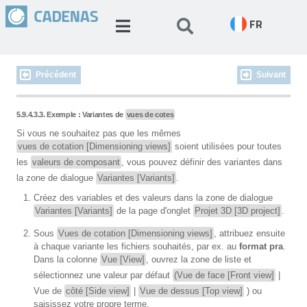
FR
Précédent
Suivant
5.9.4.3.3. Exemple : Variantes de
vues de cotes
Si vous ne souhaitez pas que les mêmes
vues de cotation [Dimensioning views]
soient utilisées pour toutes
les
valeurs de composant
, vous pouvez définir des variantes dans
la zone de dialogue
Variantes [Variants]
.
Créez des variables et des valeurs dans la zone de dialogue
Variantes [Variants]
de la page d'onglet
Projet 3D [3D project]
.
Sous
Vues de cotation [Dimensioning views]
, attribuez ensuite
à chaque variante les fichiers souhaités, par ex. au
format pra
.
Dans la colonne
Vue [View]
, ouvrez la zone de liste et
sélectionnez une valeur par défaut
(Vue de face [Front view]
|
Vue de
côté [Side view]
|
Vue de dessus [Top view]
) ou
saisissez votre propre terme.