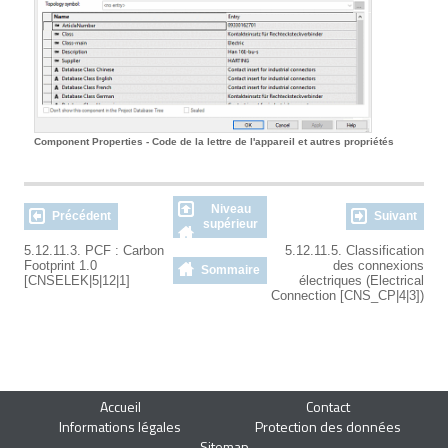
Component Properties - Code de la lettre de l'appareil et autres propriétés
Niveau
Précédent
Suivant
supérieur
5.12.11.3. PCF : Carbon
5.12.11.5. Classification
Footprint 1.0
des connexions
Sommaire
[CNSELEK|5|12|1]
électriques (Electrical
Connection [CNS_CP|4|3])
Accueil
Contact
Informations légales
Protection des données
Sitemap