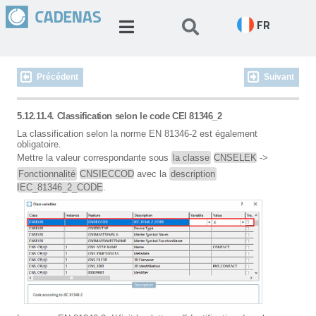
FR
Précédent
Suivant
5.12.11.4. Classification selon le code CEI 81346_2
La classification selon la norme EN 81346-2 est également
obligatoire.
Mettre la valeur correspondante sous
la classe
CNSELEK
->
Fonctionnalité
CNSIECCOD
avec la
description
IEC_81346_2_CODE
.