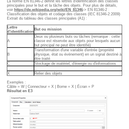
La norme EN 81346-2 définit les lettres d'identification des classes
principales pour le but et la tâche des objets. Pour plus de détails,
voir
https://de.wikipedia.org/wiki/EN_81346
-> EN 81346-2 :
Classification des objets et codage des classes (IEC 81346-2:2009)
Extrait du tableau des classes principales (A1) :
Lettre
But ou mission
d'identification
Deux ou plusieurs buts ou tâches (remarque : cette
A
classe est réservée aux objets pour lesquels aucun
but principal ne peut être identifié)
Transformation d'une variable d'entrée (propriété
B
physique, état ou événement) en un signal destiné à
être traité.
C
Stockage de matériel, d'énergie ou d'informations
...
...
X
Relier des objets
Exemples :
Câble = W | Connecteur = X | Borne = X | Écran = P
Résultat en E3