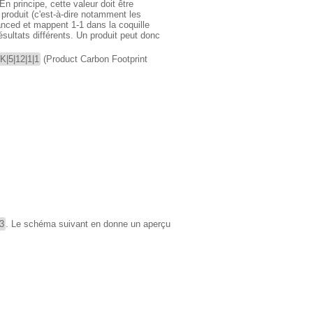
En principe, cette valeur doit être
produit (c'est-à-dire notamment les
nced et mappent 1-1 dans la coquille
ésultats différents. Un produit peut donc
|5|12|1|1
(Product Carbon Footprint
3
. Le schéma suivant en donne un aperçu