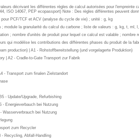
aleurs décrivant les différentes règles de calcul autorisées pour l'empreint
, ISO 14067, PEP ecopassport) Note : Des règles différentes peuvent donner
 pour PCF/TCF et ACV (analyse du cycle de vie) ; unité : g, kg
; module la granularité du calcul du carbone ; liste de valeurs : g, kg, t, ml
ion ; nombre d'unités de produit pour lequel ce calcul est valable ; nombre r
urs qui modélise les contributions des différentes phases du produit de la fabr
eam production) | A1 - Rohstoffbereitstellung (und vorgelagerte Produktion)
tory | A2 - Cradle-to-Gate Transport zur Fabrik
 A4 - Transport zum finalen Zielstandort
phase
 B5 - Update/Upgrade, Refurbishing
6 - Energieverbauch bei Nutzung
 - Wasserverbrauch bei Nutzung
rlegung
ransport zum Recycler
 - Recycling, Abfall-Handling