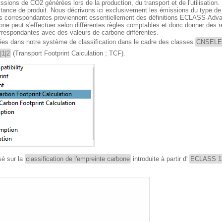
ssions de CO2 générées lors de la production, du transport et de l'utilisation. 
tance de produit. Nous décrivons ici exclusivement les émissions du type de 
sses correspondantes proviennent essentiellement des définitions ECLASS-Adva
bone peut s'effectuer selon différentes règles comptables et donc donner des r
rrespondantes avec des valeurs de carbone différentes.
es dans notre système de classification dans le cadre des classes
CNSELEK
1|2
(Transport Footprint Calculation ; TCF).
sé sur la
classification de l'empreinte carbone
introduite à partir d'
ECLASS 1