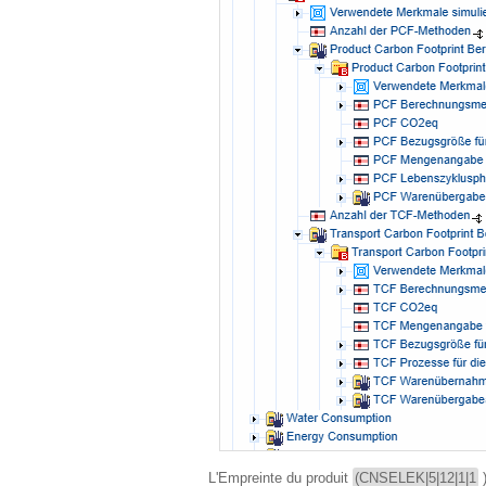
L'Empreinte du produit
(CNSELEK|5|12|1|1
)