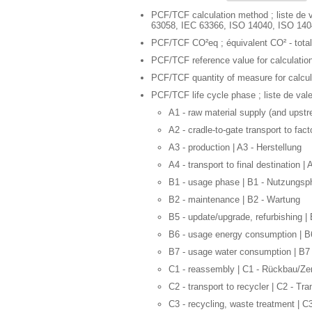
PCF/TCF calculation method ; liste de v
63058, IEC 63366, ISO 14040, ISO 14044
PCF/TCF CO²eq ; équivalent CO² - total
PCF/TCF reference value for calculation 
PCF/TCF quantity of measure for calculat
PCF/TCF life cycle phase ; liste de vale
A1 - raw material supply (and upstr
A2 - cradle-to-gate transport to fac
A3 - production | A3 - Herstellung
A4 - transport to final destination |
B1 - usage phase | B1 - Nutzungs
B2 - maintenance | B2 - Wartung
B5 - update/upgrade, refurbishing |
B6 - usage energy consumption | B
B7 - usage water consumption | B7
C1 - reassembly | C1 - Rückbau/Ze
C2 - transport to recycler | C2 - T
C3 - recycling, waste treatment | C3