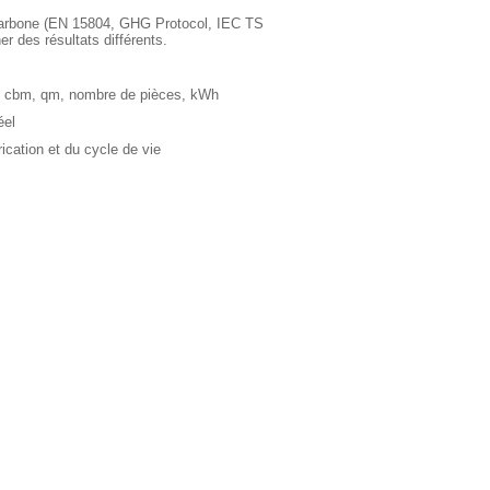
e carbone (EN 15804, GHG Protocol, IEC TS
 des résultats différents.
, l, cbm, qm, nombre de pièces, kWh
éel
ication et du cycle de vie