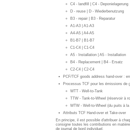
C4 - landfill | C4 - Deponielagerung
D - reuse | D - Wiederbenutzung
B3 - repair | B3 - Reparatur
A1-A3 | A1-A3
A4-A5 | A4-A5
B1-B7 | B1-B7
C1-C4 | C1-C4
A5 - Installation | A5 - Installation
B4 - Replacement | B4 - Ersatz
C2-C4 | C2-C4
PCF/TCF goods address hand-over : ensem
Processus TCF pour les émissions de gaz
WTT - Well-to-Tank
TTW - Tank-to-Wheel (réservoir à r
WTW - Well-to-Wheel (du puits à la
Attributs TCF Hand-over et Take-over
En principe, il est possible d'attribuer à ch
consigne toutes les contributions en matièr
de journal de bord individuel.