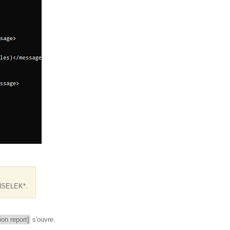
CNSELEK*.
on report]
s'ouvre.