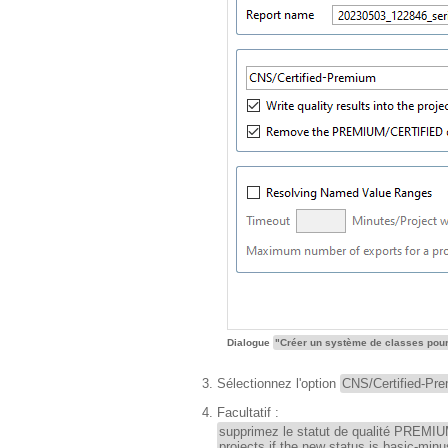
Dialogue
"Créer un système de classes pour l
Sélectionnez l'option
CNS/Certified-Pr
Facultatif :
supprimez le statut de qualité PREMI
projects if the new status is basic-minu