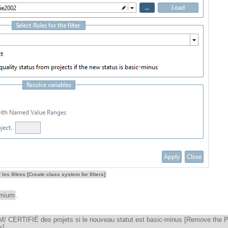
es filtres [Create class system for filters]
emium
.
UM/ CERTIFIÉ des projets si le nouveau statut est basic-minus [Remove th
s]