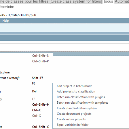
e de classes pour les filtres [Create class system for filters]
(sous
Automati
épertoire.