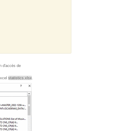
in d'accès de
Excel
statistics.xlsx
.