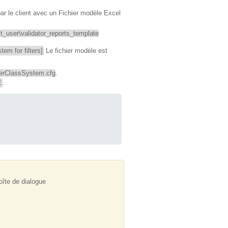
ar le client avec un Fichier modèle Excel
ser\validator_reports_template
em for filters]
Le fichier modèle est
terClassSystem.cfg
.
E
.
oîte de dialogue