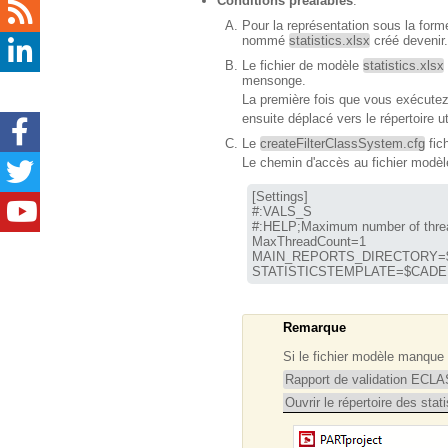
Conditions préalables
:
Pour la représentation sous la form
nommé
statistics.xlsx
créé devenir.
Le fichier de modèle
statistics.xlsx
mensonge.
La première fois que vous exécut
ensuite déplacé vers le répertoire u
Le
createFilterClassSystem.cfg
fic
Le chemin d'accès au fichier modèle
[Settings]

#:VALS_S

#:HELP;Maximum number of threa
MAIN_REPORTS_DIRECTORY
STATISTICSTEMPLATE
=$CADENA
Remarque
Si le fichier modèle manqu
Rapport de validation ECLA
Ouvrir le répertoire des stat