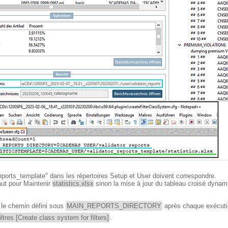
eports_template" dans les répertoires Setup et User doivent correspondre.
aut pour Maintenir
statistics.xlsx
sinon la mise à jour du tableau croisé dynami
 le chemin défini sous
MAIN_REPORTS_DIRECTORY
après chaque exécutio
tres [Create class system for filters]
.