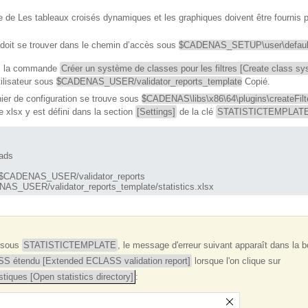
e de Les tableaux croisés dynamiques et les graphiques doivent être fournis p
doit se trouver dans le chemin d’accès sous
$CADENAS_SETUP\user\default_u
ez la commande
Créer un système de classes pour les filtres [Create class syst
tilisateur sous
$CADENAS_USER/validator_reports_template
Copié.
hier de configuration se trouve sous
$CADENAS\libs\x86\64\plugins\createFil
 xlsx y est défini dans la section
[Settings]
de la clé
STATISTICTEMPLAT
ds

S_USER/validator_reports_template/statistics.xlsx
e sous
STATISTICTEMPLATE
, le message d'erreur suivant apparaît dans la b
SS étendu [Extended ECLASS validation report]
lorsque l'on clique sur
istiques [Open statistics directory]
: