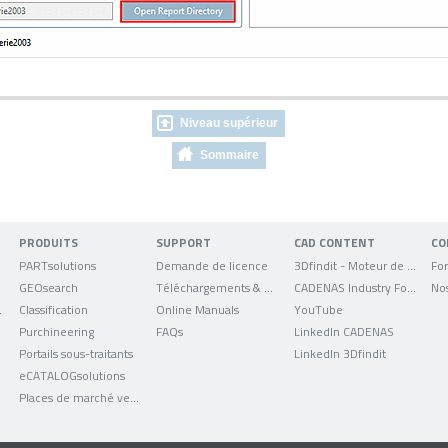
Niveau supérieur
Sommaire
PRODUITS
SUPPORT
CAD CONTENT
CO
PARTsolutions
Demande de licence
3Dfindit - Moteur de recherche de données CAO
For
GEOsearch
Téléchargements & mises à jour
CADENAS Industry Forum
No
uniqués
Classification
Online Manuals
YouTube
Purchineering
FAQs
LinkedIn CADENAS
Portails sous-traitants
LinkedIn 3Dfindit
eCATALOGsolutions
Places de marché verticales