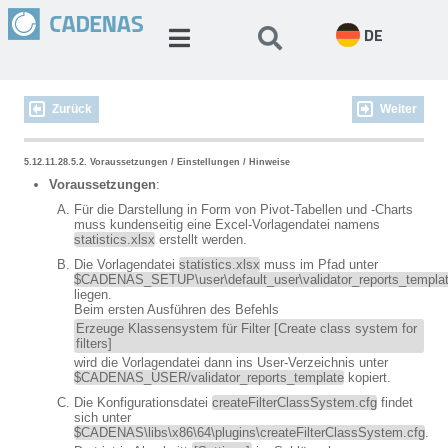
DE
Zurück
Weiter
5.12.11.28.5.2. Voraussetzungen / Einstellungen / Hinweise
Voraussetzungen
:
Für die Darstellung in Form von Pivot-Tabellen und -Charts
muss kundenseitig eine Excel-Vorlagendatei namens
statistics.xlsx
erstellt werden.
Die Vorlagendatei
statistics.xlsx
muss im Pfad unter
$CADENAS_SETUP\user\default_user\validator_reports_templa
liegen.
Beim ersten Ausführen des Befehls
Erzeuge Klassensystem für Filter [Create class system for
filters]
wird die Vorlagendatei dann ins User-Verzeichnis unter
$CADENAS_USER/validator_reports_template
kopiert.
Die Konfigurationsdatei
createFilterClassSystem.cfg
findet
sich unter
$CADENAS\libs\x86\64\plugins\createFilterClassSystem.cfg
.