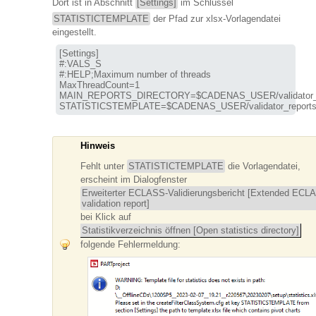
Dort ist in Abschnitt
[Settings]
im Schlüssel
STATISTICTEMPLATE
der Pfad zur xlsx-Vorlagendatei
eingestellt.
[Settings]

#:VALS_S

#:HELP;Maximum number of threads

MAIN_REPORTS_DIRECTORY
STATISTICSTEMPLATE
=$CADENAS_USER/validator_reports_t
Hinweis
Fehlt unter
STATISTICTEMPLATE
die Vorlagendatei,
erscheint im Dialogfenster
Erweiterter ECLASS-Validierungsbericht [Extended ECL
validation report]
bei Klick auf
Statistikverzeichnis öffnen [Open statistics directory]
folgende Fehlermeldung: