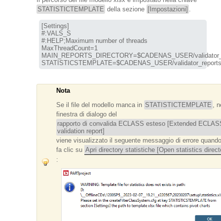
STATISTICTEMPLATE
della sezione
[Impostazioni]
.
[Settings]

#:VALS_S

#:HELP;Maximum number of threads

MAIN_REPORTS_DIRECTORY
STATISTICSTEMPLATE
=$CADENAS_USER/validator_reports_t
Nota
Se il file del modello manca in
STATISTICTEMPLATE
, n
finestra di dialogo del
rapporto di convalida ECLASS esteso [Extended ECLAS
validation report]
viene visualizzato il seguente messaggio di errore quando
fa clic su
Apri directory statistiche [Open statistics direct
: