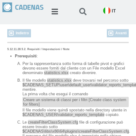
IT
Indietro
Avanti
5.12.11.28.5.2. Requisiti / Impostazioni / Note
Prerequisiti
:
Per la rappresentanza sotto forma di tabelle pivot e grafici
devono essere forniti dal cliente con un File modello Excel
denominato
statistics.xlsx
creato divenire.
Il file modello
statistics.xlsx
deve trovarsi nel percorso sotto
$CADENAS_SETUP\user\default_user\validator_reports_templa
mentire.
La prima volta che esegui il comando
Creare un sistema di classi per i filtri [Create class system
for filters]
Il file modello viene quindi spostato nella directory utente in
$CADENAS_USER/validator_reports_template
copiato.
Le
createFilterClassSystem.cfg
file di configurazione può
essere trovato sotto
$CADENAS\libs\x86\64\plugins\createFilterClassSystem.cfg
.
Il percorso del file modello xlsx è impostato nella chiave