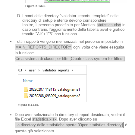
Figura 5.1333.
I nomi delle directory "validator_reports_template" nelle
directory di setup e utente devono corrispondere.
Inoltre, il percorso predefinito per Mantieni
statistics.xlsx
in
caso contrario, l'aggiornamento della tabella pivot e grafico
tramite "Alt"+"F5" non funziona.
Tutti i rapporti vengono memorizzati nel percorso impostato in
MAIN_REPORTS_DIRECTORY
ogni volta che viene eseguita
la funzione
Crea sistema di classi per filtri [Create class system for filters]
.
Figura 5.1334.
Dopo aver selezionato la directory di report desiderata, vedrai il
file Excel
statistics.xlsx
. Dopo aver cliccato su
La directory delle statistiche aperte [Open statistics directory]
è
questa già selezionato.