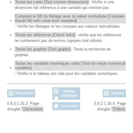
Tester les cotes [Test custom dimensions]
: Vérifie si une
dimension fait référence à une variable qui n'existe pas.
Comparer le ND du filetage avec la valeur normalisée [Compare
thread ND with value from standard]
: Vérifie les filetages et les compare aux valeurs normalisées.
Tester les références [Check links]
: vérifie que les références
ne contiennent pas de termes logiques mal utilisés.
Tester les graphes [Test graphs]
: Teste la recherche de
graphes.
Tester les variables numériques vides [Test for empty numerical
variables]
: Vérifie si le tableau est vide pour les variables numériques.
Niveau
Précédent
Suivant
supérieur
5.8.2.1.16.2. Page
5.8.2.1.16.4. Page
Sommaire
d'onglet
"Généralités
d'onglet
"Édition