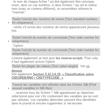
: le nom de chaque fichier *.prj doit également être univoque,
sinon, dans un cas extrême, si deux fichiers *.prj ont le même
nom (mais un contenu différent), un assembleur utilisera le
"mauvais".
Tester l'unicité des numéros de norme [Test standard numbers
for uniqueness]
: vérifie s'il existe des numéros de norme apparaissant plusieurs
fois.
Tester l'unicité du numéro de commande [Test order number for
uniqueness]
: l'option
Tester l'unicité du numéro de commande [Test order number for
uniqueness]
contient également un test pour
les reverse-scripts
. Pour cela,
il faut également activer l'option
Tester les plages de valeurs [Test value ranges]
. Voir
ci-
dessus
.
Voir également
Section 5.12.3.6.10, « Classification selon
CNSORDERNO / CNSTYPECODE »
.
Trouver les variables non utilisées dans les fichiers 3db [Find
unused variables in 3db files]
: ...examine tous les fichiers *.3db appartenant au répertoire
sélectionné pour voir s'ils contiennent des variables qui ne sont
pas utilisées. Les variables détectées peuvent être identifiées
dans le journal et ensuite supprimées si nécessaire.