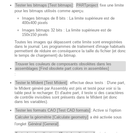
Tester les bitmaps [Test bitmaps]
:
PARTproject
fixe une limite
pour les bitmaps utilisés comme aperçu.
Images bitmaps de 8 bits : La limite supérieure est de
400x400 pixels
Images bitmaps 32 bits : La limite supérieure est de
150x150 pixels
Toutes les images qui dépassent cette limite sont enregistrées
dans le journal. Les programmes de traitement d'image habituels
permettent de réduire en conséquence la taille du fichier (et donc
le temps de chargement) du bitmap.
Trouver les couleurs de composants obsolètes dans les
assemblages [Find obsolete part colors in assemblies]
:
Tester le MIdent [Test MIdent]
: effectue deux tests : D'une part,
le MIdent généré par Assembly est pris et testé pour voir si la
table peut le recharger. Et d'autre part, il teste si des caractères
de contrôle invisibles sont présents dans le MIdent (et donc
dans les variables).
Tester les formats CAO [Test CAD formats]
: Active si l'option
Calculer la géométrie [Calculate geometry]
a été activée sous
l'onglet
Général [General]
.