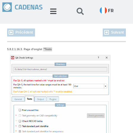
FR
Précédent
Suivant
5.8.2.1.16.3. Page d'onglet
"Tests