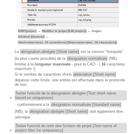
PARTproject
→
Modifier le projet [Edit project]
→ Onglet
Général [General]
→
Abréviation (max. 16 caractères) [Short name (max. 16 characters)]
La
désignation abrégée [Short name]
est la version "tronquée"
(la plus courte possible) de la
désignation normalisée
(NB),
limitée à la
longueur maximale
- pour la CAO - (
16
caractères
maximum !).
Si le nombre de caractères d'une
abréviation [Short name]
dépasse cette limite, une entrée est effectuée dans le protocole
de test.
Tester l'unicité de la désignation abrégée [Test short name
based on uniqueness]
: conformément à la
désignation normalisée [Standard name]
(NB), la
désignation abrégée [Short name]
doit également être
univoque.
Tester l'unicité du nom des fichiers de projet [Test name of
project files for uniqueness]