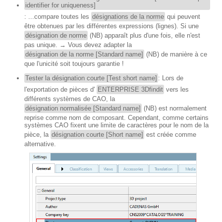
identifier for uniqueness]
: ...compare toutes les
désignations de la norme
qui peuvent
être obtenues par les différentes expressions (lignes). Si une
désignation de norme
(NB) apparaît plus d'une fois, elle n'est
pas unique. → Vous devez adapter la
désignation de la norme [Standard name]
(NB) de manière à ce
que l'unicité soit toujours garantie !
Tester la désignation courte [Test short name]
: Lors de
l'exportation de pièces d'
ENTERPRISE 3Dfindit
vers les
différents systèmes de CAO, la
désignation normalisée [Standard name]
(NB) est normalement
reprise comme nom de composant. Cependant, comme certains
systèmes CAO fixent une limite de caractères pour le nom de la
pièce, la
désignation courte [Short name]
est créée comme
alternative.