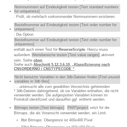
Normnummern auf Eindeutigkeit testen [Test standard numbers
for uniqueness]
: Prüft, ob mehrfach vorkommender Normnummern existieren.
Bestellnummer auf Eindeutigkeit testen [Test order number for
uniqueness]
: Die Option
Bestellnummer auf Eindeutigkeit testen [Test order number for
uniqueness]
enthält auch einen Test für
ReverseScripte
. Hierzu muss
außerdem
Wertebereiche testen [Test value ranges]
aktiviert
sein. Siehe
oben
.
Siehe auch
Abschnitt 5.12.3.6.10, „Klassifizierung nach
CNSORDERNO / CNSTYPECODE “
.
Nicht benutzte Variablen in den 3db-Dateien finden [Find unused
variables in 3db files]
: ...untersucht alle zum gewählten Verzeichnis gehörenden
*.3db-Dateien dahingehend, ob sie Variablen enthalten, die nicht
verwendet werden. Die aufgespürten Variablen können im
Protokoll identifiziert und daraufhin ggf. entfernt werden.
Bitmaps testen [Test bitmaps]
:
PARTproject
setzt für die
Bitmaps, die als Voransicht verwendet werden, ein Limit.
8bit Bitmaps: Obergrenze ist 400x400 Pixel