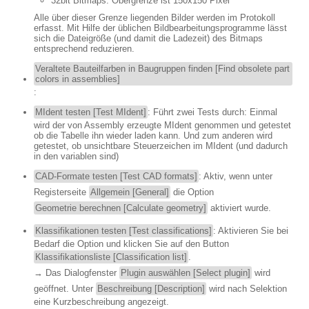
32bit Bitmaps: Obergrenze ist 150x150 Pixel
Alle über dieser Grenze liegenden Bilder werden im Protokoll
erfasst. Mit Hilfe der üblichen Bildbearbeitungsprogramme lässt
sich die Dateigröße (und damit die Ladezeit) des Bitmaps
entsprechend reduzieren.
Veraltete Bauteilfarben in Baugruppen finden [Find obsolete part
colors in assemblies]
:
MIdent testen [Test MIdent]
: Führt zwei Tests durch: Einmal
wird der von Assembly erzeugte MIdent genommen und getestet
ob die Tabelle ihn wieder laden kann. Und zum anderen wird
getestet, ob unsichtbare Steuerzeichen im MIdent (und dadurch
in den variablen sind)
CAD-Formate testen [Test CAD formats]
: Aktiv, wenn unter
Registerseite
Allgemein [General]
die Option
Geometrie berechnen [Calculate geometry]
aktiviert wurde.
Klassifikationen testen [Test classifications]
: Aktivieren Sie bei
Bedarf die Option und klicken Sie auf den Button
Klassifikationsliste [Classification list]
.
→ Das Dialogfenster
Plugin auswählen [Select plugin]
wird
geöffnet. Unter
Beschreibung [Description]
wird nach Selektion
eine Kurzbeschreibung angezeigt.