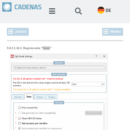
DE
Zurück
Weiter
5.8.2.1.16.3. Registerseite "
Tests
"