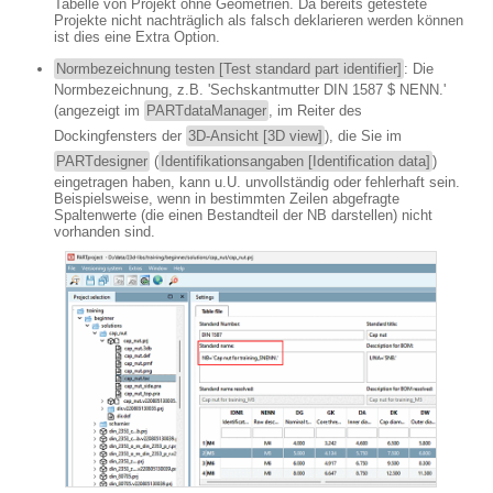
Tabelle von Projekt ohne Geometrien. Da bereits getestete
Projekte nicht nachträglich als falsch deklarieren werden können
ist dies eine Extra Option.
Normbezeichnung testen [Test standard part identifier]
: Die
Normbezeichnung, z.B. 'Sechskantmutter DIN 1587 $ NENN.'
(angezeigt im
PARTdataManager
, im Reiter des
Dockingfensters der
3D-Ansicht [3D view]
), die Sie im
PARTdesigner
(
Identifikationsangaben [Identification data]
)
eingetragen haben, kann u.U. unvollständig oder fehlerhaft sein.
Beispielsweise, wenn in bestimmten Zeilen abgefragte
Spaltenwerte (die einen Bestandteil der NB darstellen) nicht
vorhanden sind.