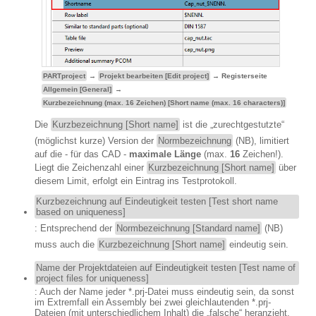
PARTproject
→
Projekt bearbeiten [Edit project]
→ Registerseite
Allgemein [General]
→
Kurzbezeichnung (max. 16 Zeichen) [Short name (max. 16 characters)]
Die
Kurzbezeichnung [Short name]
ist die „zurechtgestutzte“
(möglichst kurze) Version der
Normbezeichnung
(NB), limitiert
auf die - für das CAD -
maximale Länge
(max.
16
Zeichen!).
Liegt die Zeichenzahl einer
Kurzbezeichnung [Short name]
über
diesem Limit, erfolgt ein Eintrag ins Testprotokoll.
Kurzbezeichnung auf Eindeutigkeit testen [Test short name
based on uniqueness]
: Entsprechend der
Normbezeichnung [Standard name]
(NB)
muss auch die
Kurzbezeichnung [Short name]
eindeutig sein.
Name der Projektdateien auf Eindeutigkeit testen [Test name of
project files for uniqueness]
: Auch der Name jeder *.prj-Datei muss eindeutig sein, da sonst
im Extremfall ein Assembly bei zwei gleichlautenden *.prj-
Dateien (mit unterschiedlichem Inhalt) die „falsche“ heranzieht.