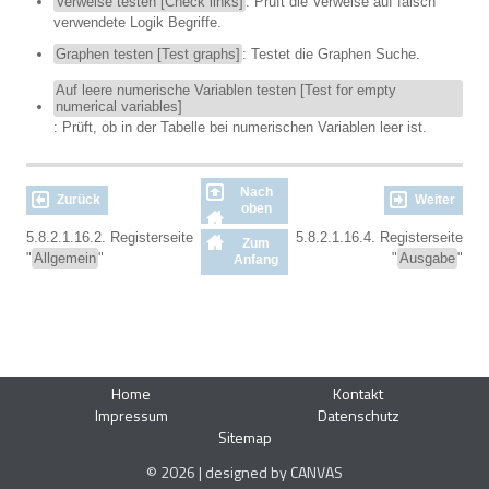
Verweise testen [Check links]
: Prüft die Verweise auf falsch
verwendete Logik Begriffe.
Graphen testen [Test graphs]
: Testet die Graphen Suche.
Auf leere numerische Variablen testen [Test for empty
numerical variables]
: Prüft, ob in der Tabelle bei numerischen Variablen leer ist.
Nach
Zurück
Weiter
oben
5.8.2.1.16.2. Registerseite
5.8.2.1.16.4. Registerseite
Zum
"
Allgemein
"
"
Ausgabe
"
Anfang
Home
Kontakt
Impressum
Datenschutz
Sitemap
© 2026 | designed by CANVAS