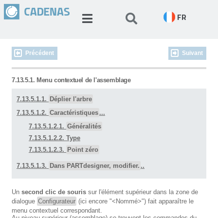
FR
Précédent
Suivant
7.13.5.1. Menu contextuel de l'assemblage
7.13.5.1.1.
Déplier l'arbre
7.13.5.1.2.
Caractéristiques
...
7.13.5.1.2.1.
Généralités
7.13.5.1.2.2. Type
7.13.5.1.2.3.
Point zéro
7.13.5.1.3.
Dans PARTdesigner, modifier.
..
Un
second clic de souris
sur l'élément supérieur dans la zone de
dialogue
Configurateur
(ici encore "<Nommé>") fait apparaître le
menu contextuel correspondant.
Au niveau supérieur (assemblage) se trouvent les commandes du