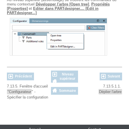
menu contextuel
Développer l'arbre [Open tree]
,
Propriétés
[Properties]
et
Editer dans PARTdesigner.... [Edit in
PARTdesigner...]
Niveau
Précédent
Suivant
supérieur
7.13.5. Fenêtre d'accueil
7.13.5.1.1.
Sommaire
"Configurateur
" -
Déplier l'arbre
Spécifier la configuration