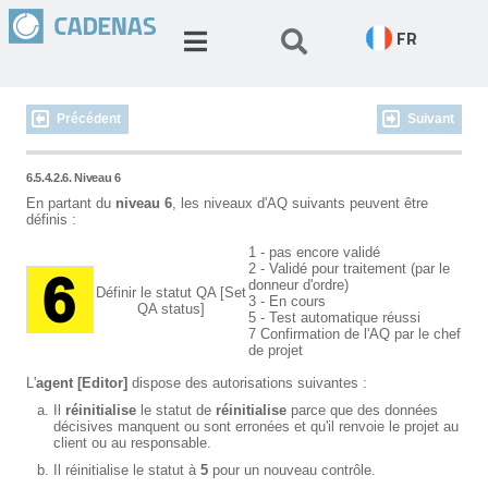
FR
Précédent
Suivant
6.5.4.2.6. Niveau 6
En partant du
niveau 6
, les niveaux d'AQ suivants peuvent être
définis :
1 - pas encore validé
2 - Validé pour traitement (par le
donneur d'ordre)
Définir le statut QA [Set
3 - En cours
QA status]
5 - Test automatique réussi
7 Confirmation de l'AQ par le chef
de projet
L'
agent [Editor]
dispose des autorisations suivantes :
Il
réinitialise
le statut de
réinitialise
parce que des données
décisives manquent ou sont erronées et qu'il renvoie le projet au
client ou au responsable.
Il réinitialise le statut à
5
pour un nouveau contrôle.