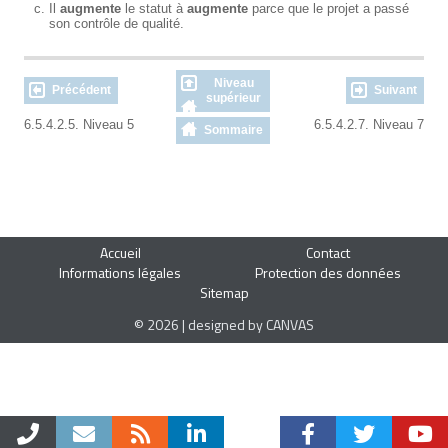
Il
augmente
le statut à
augmente
parce que le projet a passé
son contrôle de qualité.
Niveau
Précédent
Suivant
supérieur
6.5.4.2.5. Niveau 5
6.5.4.2.7. Niveau 7
Sommaire
Accueil
Contact
Informations légales
Protection des données
Sitemap
© 2026 | designed by CANVAS