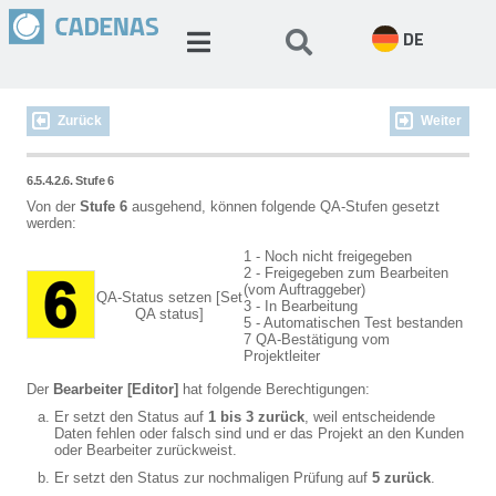
DE
Zurück
Weiter
6.5.4.2.6. Stufe 6
Von der
Stufe 6
ausgehend, können folgende QA-Stufen gesetzt
werden:
1 - Noch nicht freigegeben
2 - Freigegeben zum Bearbeiten
(vom Auftraggeber)
QA-Status setzen [Set
3 - In Bearbeitung
QA status]
5 - Automatischen Test bestanden
7 QA-Bestätigung vom
Projektleiter
Der
Bearbeiter [Editor]
hat folgende Berechtigungen:
Er setzt den Status auf
1 bis 3 zurück
, weil entscheidende
Daten fehlen oder falsch sind und er das Projekt an den Kunden
oder Bearbeiter zurückweist.
Er setzt den Status zur nochmaligen Prüfung auf
5 zurück
.