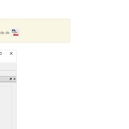
aide de
.