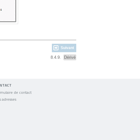
Suivant
8.4.9.
Dérivé
NTACT
mulaire de contact
s adresses