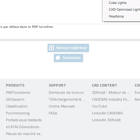
s par défaut dans le PDF lui-même.
Niveau supérieur
Sommaire
PRODUITS
SUPPORT
CAD CONTENT
CO
PARTsolutions
Demande de licence
3Dfindit - Moteur de recherche de données CAO
For
GEOsearch
Téléchargements & mises à jour
CADENAS Industry Forum
No
uniqués
Classification
Online Manuals
YouTube
Purchineering
FAQs
LinkedIn CADENAS
Portails sous-traitants
LinkedIn 3Dfindit
eCATALOGsolutions
Places de marché verticales