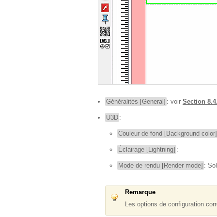
Généralités [General]
: voir
Section 8.4
U3D
:
Couleur de fond [Background color]
Éclairage [Lightning]
:
Mode de rendu [Render mode]
: So
Remarque
Les options de configuration co