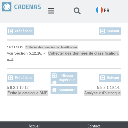
FR
Précédent
Suivant
5.8.2.1.19.13.
Collecter des données de classification.
..
Voir
Section 5.12.16, «
Collecter des données de classification.
.. »
.
Niveau
Précédent
Suivant
supérieur
5.8.2.1.19.12.
5.8.2.1.19.14.
Sommaire
Écrire le catalogue BME
Analyseur d'historique
Accueil
Contact