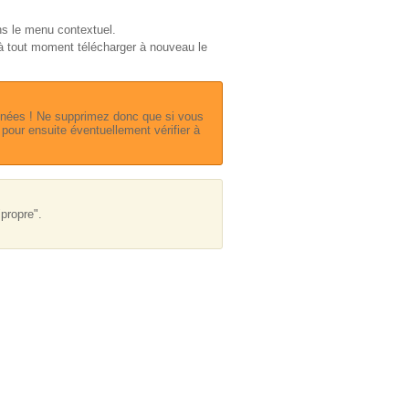
s le menu contextuel.
z à tout moment télécharger à nouveau le
données ! Ne supprimez donc que si vous
 pour ensuite éventuellement vérifier à
"propre".