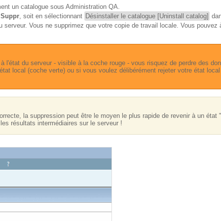
ent un catalogue sous Administration QA.
e Suppr
, soit en sélectionnant
Désinstaller le catalogue [Uninstall catalog]
dan
t du serveur. Vous ne supprimez que votre copie de travail locale. Vous pouve
 à l'état du serveur - visible à la coche rouge - vous risquez de perdre des 
tat local (coche verte) ou si vous voulez délibérément rejeter votre état local
orrecte, la suppression peut être le moyen le plus rapide de revenir à un état 
es résultats intermédiaires sur le serveur !