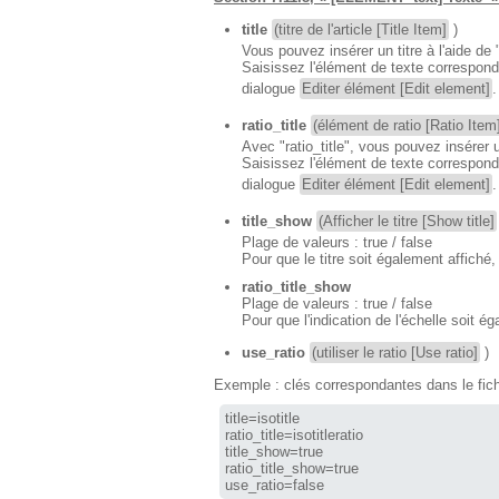
title
(titre de l'article [Title Item]
)
Vous pouvez insérer un titre à l'aide de "t
Saisissez l'élément de texte correspond
dialogue
Editer élément [Edit element]
.
ratio_title
(élément de ratio [Ratio Item
Avec "ratio_title", vous pouvez insérer u
Saisissez l'élément de texte correspond
dialogue
Editer élément [Edit element]
.
title_show
(Afficher le titre [Show title]
Plage de valeurs : true / false
Pour que le titre soit également affiché, 
ratio_title_show
Plage de valeurs : true / false
Pour que l'indication de l'échelle soit ég
use_ratio
(utiliser le ratio [Use ratio]
)
Exemple : clés correspondantes dans le fic
title=isotitle

ratio_title=isotitleratio

title_show=true

ratio_title_show=true

use_ratio=false