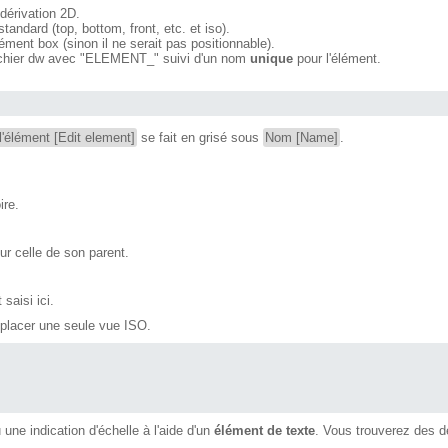
dérivation 2D.
tandard (top, bottom, front, etc. et iso).
ément box (sinon il ne serait pas positionnable).
 fichier dw avec "ELEMENT_" suivi d'un nom
unique
pour l'élément.
 l'élément [Edit element]
se fait en grisé sous
Nom [Name]
.
ire.
sur celle de son parent.
 saisi ici.
r placer une seule vue ISO.
u une indication d'échelle à l'aide d'un
élément de texte
. Vous trouverez des dé
.