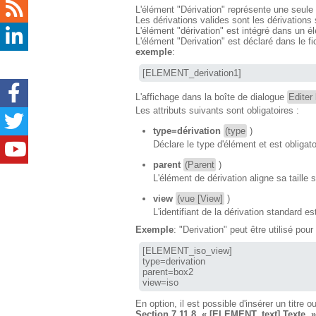
L'élément "Dérivation" représente une seule 
Les dérivations valides sont les dérivations s
L'élément "dérivation" est intégré dans un él
L'élément "Derivation" est déclaré dans le
exemple
:
[ELEMENT_derivation1]
L'affichage dans la boîte de dialogue
Editer
Les attributs suivants sont obligatoires :
type=dérivation
(type
)
Déclare le type d'élément et est obligato
parent
(Parent
)
L'élément de dérivation aligne sa taille 
view
(vue [View]
)
L'identifiant de la dérivation standard est
Exemple
: "Derivation" peut être utilisé pou
[ELEMENT_iso_view] 

type=derivation

parent=box2 

view=iso
En option, il est possible d'insérer un titre o
Section 7.11.8, « [ELEMENT_text] Texte »