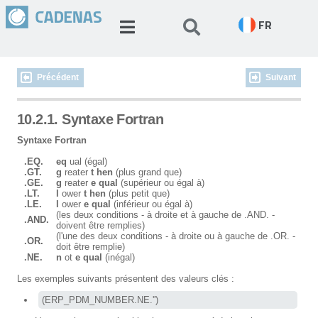
FR
Précédent
Suivant
10.2.1. Syntaxe Fortran
Syntaxe Fortran
.EQ.
eq
ual (égal)
.GT.
g
reater
t hen
(plus grand que)
.GE.
g
reater
e qual
(supérieur ou égal à)
.LT.
l
ower
t hen
(plus petit que)
.LE.
l
ower
e qual
(inférieur ou égal à)
(les deux conditions - à droite et à gauche de .AND. -
.AND.
doivent être remplies)
(l'une des deux conditions - à droite ou à gauche de .OR. -
.OR.
doit être remplie)
.NE.
n
ot
e qual
(inégal)
Les exemples suivants présentent des valeurs clés :
(ERP_PDM_NUMBER.NE.'')