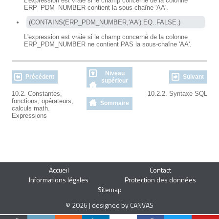
L'expression est vraie si le champ concerné de la colonne
ERP_PDM_NUMBER contient la sous-chaîne 'AA'.
(CONTAINS(ERP_PDM_NUMBER,'AA').EQ..FALSE.)
L'expression est vraie si le champ concerné de la colonne
ERP_PDM_NUMBER ne contient PAS la sous-chaîne 'AA'.
Niveau
Précédent
Suivant
supérieur
10.2. Constantes,
10.2.2. Syntaxe SQL
fonctions
,
opérateurs
,
Sommaire
calculs math.
Expressions
Accueil
Contact
Informations légales
Protection des données
Sitemap
© 2026 | designed by CANVAS