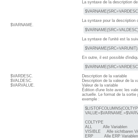
La syntaxe de la description de 
$VARNAME(SRC=VARDESC)
La syntaxe pour la description 
$VARNAME.
$VARNAME(SRC=VALDESC)
La syntaxe de l'unité est la sui
$VARNAME(SRC=VARUNIT)
En outre, il est possible d'indiq
$VARNAME(SRC=VARDESC;
$VARDESC.
Description de la variable
$VALDESC.
Description de la valeur de la v
$VARVALUE.
Valeur de la variable
Édition d'une liste avec les val
actuelle. Le format de la sortie 
exemple :
$LISTOFCOLUMNS(COLTYPE
VALUE=$VARNAME.=$VARVA
COLTYPE     

ALL         Alle Variablen

VISIBLE     Alle sichtbaren VA
ERP         Alle ERP Variablen
