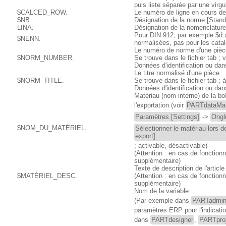
puis liste séparée par une virgu
$CALCED_ROW.
Le numéro de ligne en cours de
$NB.
Désignation de la norme [Stan
LINA.
Désignation de la nomenclatu
Pour DIN 912, par exemple $d.
$NENN.
normalisées, pas pour les cata
Le numéro de norme d'une pièc
$NORM_NUMBER.
Se trouve dans le fichier tab ;
Données d'identification ou dans
Le titre normalisé d'une pièce
$NORM_TITLE.
Se trouve dans le fichier tab ;
Données d'identification ou dans
Matériau (nom interne) de la bo
l'exportation (voir
PARTdataMa
Paramètres [Settings]
->
Ongl
$NOM_DU_MATÉRIEL.
Sélectionner le matériau lors d
export]
; activable, désactivable)
(Attention : en cas de fonction
supplémentaire)
Texte de description de l'article
$MATÉRIEL_DESC.
(Attention : en cas de fonction
supplémentaire)
Nom de la variable
(Par exemple dans
PARTadmi
paramètres ERP pour l'indicati
dans
PARTdesigner
,
PARTpro