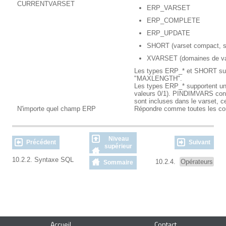
CURRENTVARSET
ERP_VARSET
ERP_COMPLETE
ERP_UPDATE
SHORT (varset compact, suf
XVARSET (domaines de va
Les types ERP_* et SHORT sup
"MAXLENGTH".
Les types ERP_* supportent u
valeurs 0/1). PINDIMVARS contr
sont incluses dans le varset, ce
N'importe quel champ ERP
Répondre comme toutes les con
Niveau
Précédent
Suivant
supérieur
10.2.2. Syntaxe SQL
10.2.4.
Opérateurs
Sommaire
Accueil
Contact