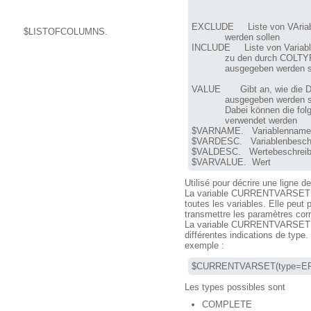
EXCLUDE     Liste von VAriab
$LISTOFCOLUMNS.
            werden sollen

INCLUDE     Liste von Variable
            zu den durch COLTY
            ausgegeben werden s
VALUE       Gibt an, wie die D
            ausgegeben werden s
            Dabei können die fol
            verwendet werden

$VARNAME.   Variablenname

$VARDESC.   Variablenbeschr
$VALDESC.   Wertebeschreib
$VARVALUE.  Wert
Utilisé pour décrire une ligne d
La variable CURRENTVARSET co
toutes les variables. Elle peut 
transmettre les paramètres co
La variable CURRENTVARSET p
différentes indications de type.
exemple :
$CURRENTVARSET(type=E
Les types possibles sont
COMPLETE