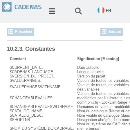
FR
Précédent
Suivant
10.2.3. Constantes
Constant
Signification [Meaning]
$CURRENT_DATE.
Date actuelle
$CADENAS_LANGUAGE.
Langue actuelle
$VERSION_DU_PROJET.
Version du projet
$VALUERANGES.
Valeurs de toutes les variables
Valeurs de toutes les variable
$VALUERANGESWITHNAME.
des variables
Valeurs de toutes les variables
$CHANGEABLEVALUES.
modifiables par l'utilisateur, c'e
common.cfg - LockDimRange=0
$CHANGEABLEVALUESWITHNAME.
Domaines de valeurs modifiab
$CATALOG_NAME.
Nom du catalogue [Name of cat
$CATALOG_DESC.
Nom visible du catalogue (dans 
$SHORTNB.
Désignation abrégée de la nor
Nom du système de CAO déclaré
$NOM DU SYSTÈME DE CADRAGE.
même temps)