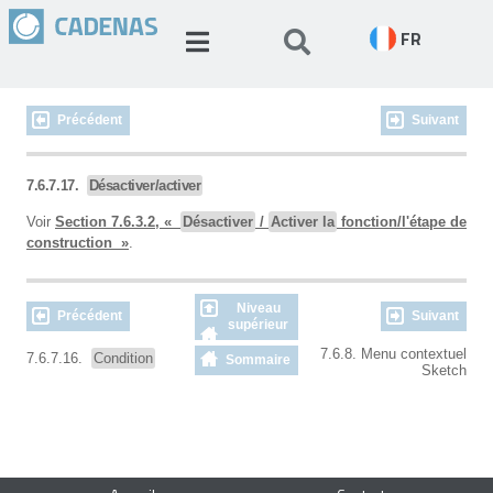
FR
Précédent
Suivant
7.6.7.17.
Désactiver/activer
Voir
Section 7.6.3.2, «
Désactiver
/
Activer la
fonction/l'étape de
construction »
.
Niveau
Précédent
Suivant
supérieur
7.6.8. Menu contextuel
7.6.7.16.
Condition
Sommaire
Sketch