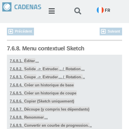
FR
Précédent
Suivant
7.6.8. Menu contextuel Sketch
7.6.8.1.
Éditer
...
7.6.8.2.
Solide
->
Extruder.
.. /
Rotation
...
7.6.8.3.
Coupe
->
Extruder
... /
Rotation.
..
7.6.8.4.
Créer un historique de base
7.6.8.5.
Créer un historique de coupe
7.6.8.6.
Copier (Sketch uniquement)
7.6.8.7.
Découpe (y compris les dépendants)
7.6.8.8.
Renommer
...
7.6.8.9.
Convertir en courbe de progression.
..