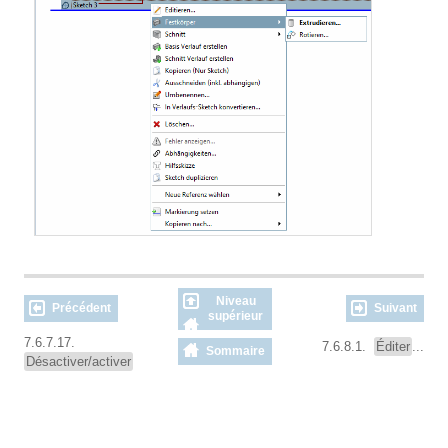
Niveau
Précédent
Suivant
supérieur
7.6.7.17.
7.6.8.1.
Éditer
...
Sommaire
Désactiver/activer