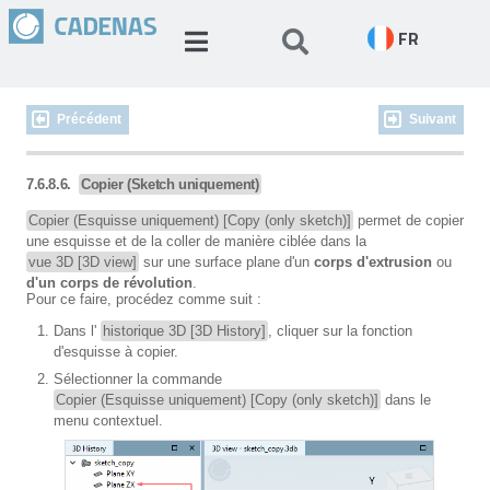
FR
Précédent
Suivant
7.6.8.6.
Copier (Sketch uniquement)
Copier (Esquisse uniquement) [Copy (only sketch)]
permet de copier
une esquisse et de la coller de manière ciblée dans la
vue 3D [3D view]
sur une surface plane d'un
corps d'extrusion
ou
d'un corps de révolution
.
Pour ce faire, procédez comme suit :
Dans l'
historique 3D [3D History]
, cliquer sur la fonction
d'esquisse à copier.
Sélectionner la commande
Copier (Esquisse uniquement) [Copy (only sketch)]
dans le
menu contextuel.