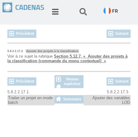
FR
Précédent
Suivant
5.8.2.2.17.2.
Ajouter des projets à la classification
Voir à ce sujet la rubrique
Section 5.12.7, « Ajouter des projets à
la classification (commande du menu contextuel) »
.
Niveau
Précédent
Suivant
supérieur
5.8.2.2.17.1.
5.8.2.2.17.3.
Traiter un projet en mode
Ajouter des variables
Sommaire
batch
LOD