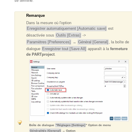
se termine.
Remarque
Dans la mesure où l'option
Enregistrer automatiquement [Automatic save]
est
désactivée sous
Outils [Extras]
->
Paramètres [Preferences]
→
Général [General]
, la boîte de
dialogue
Enregistrer tout [Save All]
apparaît à la
fermeture
de PARTproject
.
Boîte de dialogue
"Réglages [Settings]
" Option de menu
Généralités [General]
→ Option