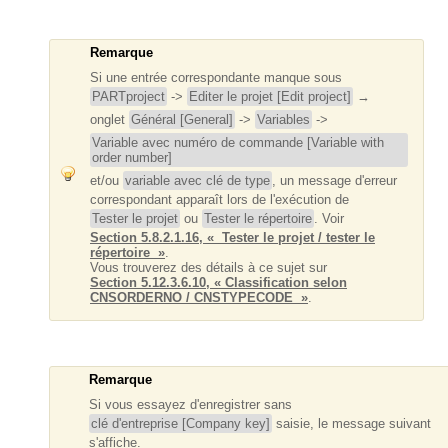
Remarque
Si une entrée correspondante manque sous
PARTproject
->
Editer le projet [Edit project]
→
onglet
Général [General]
->
Variables
->
Variable avec numéro de commande [Variable with
order number]
et/ou
variable avec clé de type
, un message d'erreur
correspondant apparaît lors de l'exécution de
Tester le projet
ou
Tester le répertoire
. Voir
Section 5.8.2.1.16, « Tester le projet / tester le
répertoire »
.
Vous trouverez des détails à ce sujet sur
Section 5.12.3.6.10, « Classification selon
CNSORDERNO / CNSTYPECODE »
.
Remarque
Si vous essayez d'enregistrer sans
clé d'entreprise [Company key]
saisie, le message suivant
s'affiche.