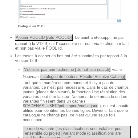
Dialogue en V12.9
Ajouter POOLID [Add POOLID]
: Le point a été supprimé par
rapport à la V12.9, car l'accessoire est écrit via le chemin relatif
et non pas via le POOL Id.
Les cases à cocher en bas ont été supprimées par rapport à la
version 12.9 :
N’utilisez pas une recherche [Do not use search]
via le
Nouveau
catalogue de boutons Résolu [Resolve Catalog]
.
Tant que le numéro de commande et il n’y a pas de
variantes, ce n’est pas nécessaire. Dans le cas de champs
jaunes (plages de valeurs), la fonction Une résolution des
variantes peut être lancée. Numéros de commande du Les
variantes finissent dans un cache (
$CADENAS_USER/pdt_import/cache.json
), qui est ensuite
utilisé pour identifier les bonnes lignes Devient. Tant que le
catalogue ne change pas, ce n’est qu’une seule fois
nécessaire.
Le mode variante (les classifications sont valables pour
l'ensemble du projet) [Variant mode (classifications are
valid for the whole project)]