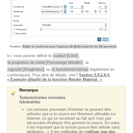
Fenêtre
Éditer le matériau pour l'aperçu 3D [Edit material for 3D preview]
Ici, vous pouvez définir la
couleur [Color]
,
la proportion de métal [Percentage Metallic]
, la
rugosité [Roughness]
ou
la texture/normalmap
(également en
combinaison). Pour plus de détails, voir l'
Section 5.9.2.8.4,
« Exemple détaillé de la fonction Render Material »
.
Remarque
Textures/cartes normales
Généralités
:
Les textures provenant d'Internet ne peuvent être
utilisées que si la source est librement utilisable sur
Internet, ce qui se reconnaît au fait qu'il n'est pas
nécessaire d'indiquer d'où provient la source. En outre,
il est important que la texture puisse être utilisée sans
attribution. -> Il est préférable de n'
utiliser que des