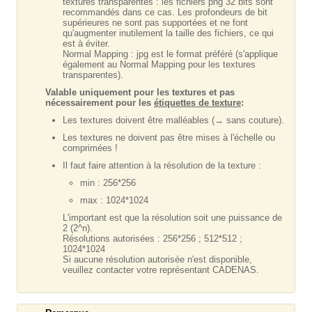
textures transparentes : les fichiers png 32 bits sont
recommandés dans ce cas. Les profondeurs de bit
supérieures ne sont pas supportées et ne font
qu'augmenter inutilement la taille des fichiers, ce qui
est à éviter.
Normal Mapping : jpg est le format préféré (s'applique
également au Normal Mapping pour les textures
transparentes).
Valable uniquement pour les textures et pas
nécessairement pour les
étiquettes de texture
:
Les textures doivent être malléables (→ sans couture).
Les textures ne doivent pas être mises à l'échelle ou
comprimées !
Il faut faire attention à la résolution de la texture :
min : 256*256
max : 1024*1024
L'important est que la résolution soit une puissance de
2 (2^n).
Résolutions autorisées : 256*256 ; 512*512 ;
1024*1024
Si aucune résolution autorisée n'est disponible,
veuillez contacter votre représentant CADENAS.