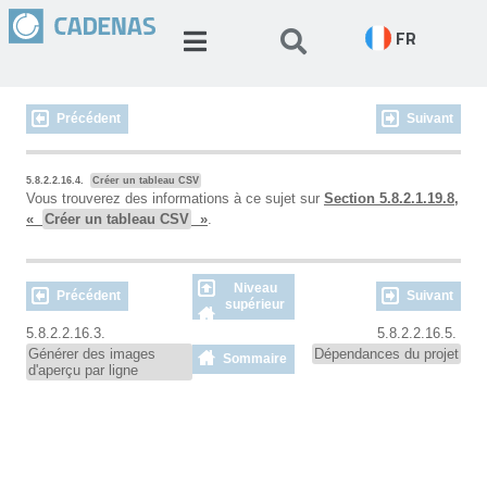
FR
Précédent
Suivant
5.8.2.2.16.4.
Créer un tableau CSV
Vous trouverez des informations à ce sujet sur
Section 5.8.2.1.19.8,
«
Créer un tableau CSV
»
.
Niveau
Précédent
Suivant
supérieur
5.8.2.2.16.3.
5.8.2.2.16.5.
Générer des images
Dépendances du projet
Sommaire
d'aperçu par ligne