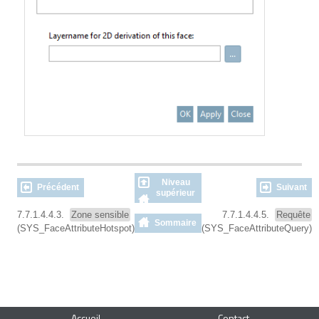
Niveau
Précédent
Suivant
supérieur
7.7.1.4.4.3.
Zone sensible
7.7.1.4.4.5.
Requête
Sommaire
(SYS_FaceAttributeHotspot)
(SYS_FaceAttributeQuery)
Accueil
Contact