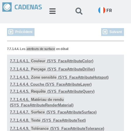
FR
Précédent
Suivant
7.7.1.4.4. Les
attributs de surface
en détail
7.7.1.4.4.1.
Couleur
(SYS_FaceAttributeColor)
7.7.1.4.4.2.
Perçage
(SYS_FaceAttributeDriller)
7.7.1.4.4.3.
Zone sensible
(SYS_FaceAttributeHotspot)
7.7.1.4.4.4. Couche (SYS_FaceAttributeLayer)
7.7.1.4.4.5.
Requête
(SYS_FaceAttributeQuery)
7.7.1.4.4.6.
Matériau de rendu
(SYS_FaceAttributeRenderMaterial)
7.7.1.4.4.7.
Surface
(SYS_FaceAttributeSurface)
7.7.1.4.4.8.
Texte
(SYS_FaceAttributeText)
7.7.1.4.4.9.
Tolérance
(SYS_FaceAttributeTolerance)