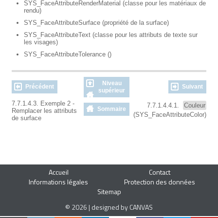
SYS_FaceAttributeRenderMaterial (classe pour les matériaux de
rendu)
SYS_FaceAttributeSurface (propriété de la surface)
SYS_FaceAttributeText (classe pour les attributs de texte sur
les visages)
SYS_FaceAttributeTolerance ()
Niveau
Précédent
Suivant
supérieur
7.7.1.4.3. Exemple 2 -
7.7.1.4.4.1.
Couleur
Sommaire
Remplacer les attributs
(SYS_FaceAttributeColor)
de surface
Accueil
Contact
Informations légales
Protection des données
Sitemap
© 2026 | designed by CANVAS