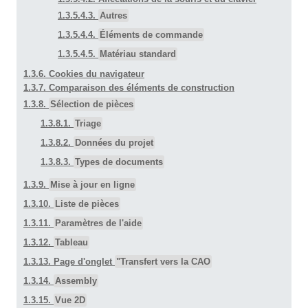
1.3.5.4.3.
Autres
1.3.5.4.4.
Éléments de commande
1.3.5.4.5.
Matériau standard
1.3.6. Cookies du navigateur
1.3.7. Comparaison des éléments de construction
1.3.8.
Sélection de pièces
1.3.8.1.
Triage
1.3.8.2.
Données du projet
1.3.8.3.
Types de documents
1.3.9.
Mise à jour en ligne
1.3.10.
Liste de pièces
1.3.11.
Paramètres de l'aide
1.3.12.
Tableau
1.3.13. Page d'onglet
"Transfert vers la CAO
1.3.14.
Assembly
1.3.15.
Vue 2D