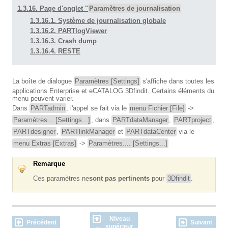
1.3.16. Page d'onglet "
Paramètres de journalisation
1.3.16.1. Système de journalisation globale
1.3.16.2. PARTlogViewer
1.3.16.3. Crash dump
1.3.16.4. RESTE
La boîte de dialogue
Paramètres [Settings]
s'affiche dans toutes les
applications Enterprise et eCATALOG 3Dfindit. Certains éléments du
menu peuvent varier.
Dans
PARTadmin
, l'appel se fait via le
menu Fichier [File]
->
Paramètres... [Settings...]
, dans
PARTdataManager
,
PARTproject
,
PARTdesigner
,
PARTlinkManager
et
PARTdataCenter
via le
menu Extras [Extras]
->
Paramètres.... [Settings...]
Remarque
Ces paramètres ne
sont pas pertinents
pour
3Dfindit
.
Niveau
Précédent
Suivant
supérieur