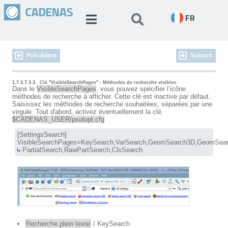
FR
Précédent
Suivant
1.7.3.7.3.3.
Clé "VisibleSearchPages" - Méthodes de recherche visibles
Dans le
VisibleSearchPages
, vous pouvez spécifier l’icône
méthodes de recherche à afficher. Cette clé est inactive par défaut.
Saisissez les méthodes de recherche souhaitées, séparées par une
virgule. Tout d'abord, activez éventuellement la clé.
$CADENAS_USER/psolopt.cfg
[SettingsSearch]

 PartialSearch,RawPartSearch,ClsSearch
Recherche plein texte
/ KeySearch