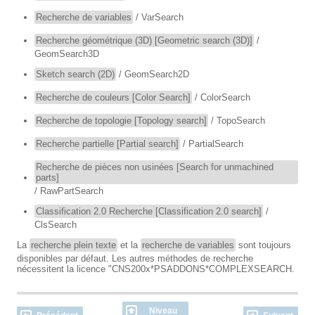
Recherche de variables
/ VarSearch
Recherche géométrique (3D) [Geometric search (3D)]
/
GeomSearch3D
Sketch search (2D)
/ GeomSearch2D
Recherche de couleurs [Color Search]
/ ColorSearch
Recherche de topologie [Topology search]
/ TopoSearch
Recherche partielle [Partial search]
/ PartialSearch
Recherche de pièces non usinées [Search for unmachined
parts]
/ RawPartSearch
Classification 2.0 Recherche [Classification 2.0 search]
/
ClsSearch
La
recherche plein texte
et la
recherche de variables
sont toujours
disponibles par défaut. Les autres méthodes de recherche
nécessitent la licence "CNS200x*PSADDONS*COMPLEXSEARCH.
Niveau