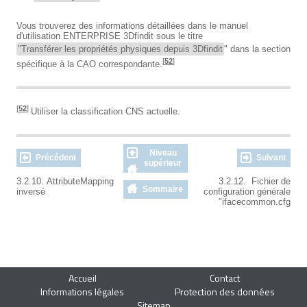
Vous trouverez des informations détaillées dans le manuel
d'utilisation ENTERPRISE 3Dfindit sous le titre
"Transférer les propriétés physiques depuis 3Dfindit
" dans la section
[
52
]
spécifique à la CAO correspondante.
[
52
]
Utiliser la classification CNS actuelle.
Niveau
Précédent
Suivant
supérieur
3.2.10. AttributeMapping
3.2.12. Fichier de
Sommaire
inversé
configuration générale
"ifacecommon.cfg
Accueil
Contact
Informations légales
Protection des données
Sitemap