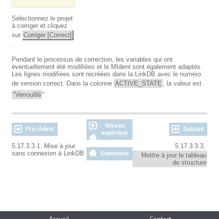
Sélectionnez le projet
à corriger et cliquez
sur
Corriger [Correct]
.
Pendant le processus de correction, les variables qui ont
éventuellement été modifiées et le MIdent sont également adaptés.
Les lignes modifiées sont recréées dans la LinkDB avec le numéro
de version correct. Dans la colonne
ACTIVE_STATE
, la valeur est
"Verrouillé
".
Niveau
Précédent
Suivant
supérieur
5.17.3.3.1. Mise à jour
5.17.3.3.3.
sans connexion à LinkDB
Sommaire
Mettre à jour le tableau
de structure
Accueil
Contact