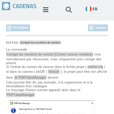
FR
Précédent
Suivant
5.17.3.3.2.
Corriger les numéros de version
La commande
Corriger les numéros de version [Correct version numbers]
n'est
normalement pas nécessaire, mais uniquement pour corriger des
erreurs.
Si l’entrée du numéro de version dans le fichier projet (
verhist.cfg
)
et dans la colonne LinkDB (
Version
), le projet peut être non affiché
dans
le PARTdataManager
devenir.
Cela pourrait être dû, par exemple, à la suppression et à la
réinstallation d'un catalogue.
Le message d'erreur suivant apparaît alors dans le
PARTdataManager
: