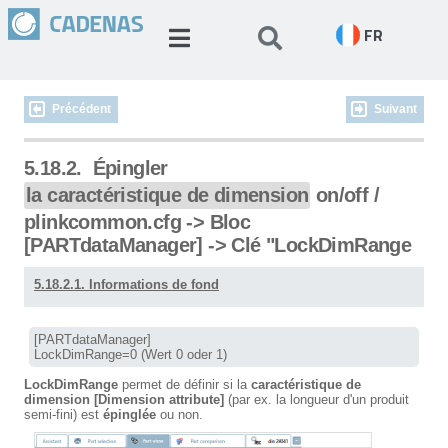
FR
Précédent
Suivant
5.18.2.
Épingler
la caractéristique de dimension
on/off /
plinkcommon.cfg -> Bloc
[PARTdataManager] -> Clé "LockDimRange
5.18.2.1. Informations de fond
[PARTdataManager]

LockDimRange=0 (Wert 0 oder 1)
LockDimRange
permet de définir si la
caractéristique de
dimension [Dimension attribute]
(par ex. la longueur d'un produit
semi-fini) est
épinglée
ou non.