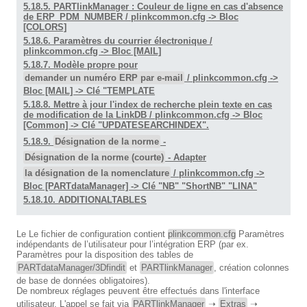
5.18.5. PARTlinkManager : Couleur de ligne en cas d'absence
de ERP_PDM_NUMBER / plinkcommon.cfg -> Bloc
[COLORS]
5.18.6. Paramètres du courrier électronique /
plinkcommon.cfg -> Bloc [MAIL]
5.18.7. Modèle propre pour
demander un numéro ERP par e-mail
/ plinkcommon.cfg ->
Bloc [MAIL] -> Clé "TEMPLATE
5.18.8. Mettre à jour l'index de recherche plein texte en cas
de modification de la LinkDB / plinkcommon.cfg -> Bloc
[Common] -> Clé "UPDATESEARCHINDEX".
5.18.9.
Désignation de la norme
-
Désignation de la norme (courte)
- Adapter
la désignation de la nomenclature
/ plinkcommon.cfg ->
Bloc [PARTdataManager] -> Clé "NB" "ShortNB" "LINA"
5.18.10. ADDITIONALTABLES
Le Le fichier de configuration contient
plinkcommon.cfg
Paramètres
indépendants de l’utilisateur pour l’intégration ERP (par ex.
Paramètres pour la disposition des tables de
PARTdataManager/3Dfindit
et
PARTlinkManager
, création colonnes
de base de données obligatoires).
De nombreux réglages peuvent être effectués dans l'interface
utilisateur. L'appel se fait via
PARTlinkManager
➝
Extras
➝