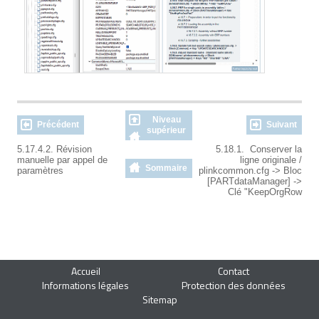
Niveau
Précédent
Suivant
supérieur
5.17.4.2. Révision
5.18.1. Conserver la
manuelle par appel de
ligne originale /
Sommaire
paramètres
plinkcommon.cfg -> Bloc
[PARTdataManager] ->
Clé "KeepOrgRow
Accueil
Contact
Informations légales
Protection des données
Sitemap