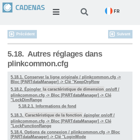
FR
Précédent
Suivant
5.18.
Autres réglages dans
plinkcommon.cfg
5.18.1. Conserver la ligne originale / plinkcommon.cfg ->
Bloc [PARTdataManager] -> Clé "KeepOrgRow
5.18.2. Épingler
la caractéristique de dimension
on/off /
plinkcommon.cfg -> Bloc [PARTdataManager] -> Clé
"LockDimRange
5.18.2.1. Informations de fond
5.18.3.
Caractéristique de la fonction
épingler on/off /
plinkcommon.cfg -> Bloc [PARTdataManager] -> Clé
"LockFunctionRange
5.18.4. Options de connexion / plinkcommon.cfg -> Bloc
[PARTdataManager] -> Clé "LoginMode