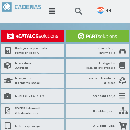
HR
Konfigurator proizvoda
Pronalaženje
Pomoć pri odabiru
informacija
Interaktivni
Inteligentni
3D prikaz
katalozi proizvođača
Inteligentni
Ponovno korištenje
inženjerski podaci
dijelova
Multi CAD / CAE / BIM
Standardizacija
3D PDF dokumenti
Klasifikacija 2.0
& Tiskani katalozi
Mobilne aplikacije
PURCHINEERING