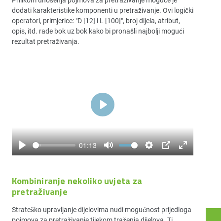
dodati karakteristike komponenti u pretraživanje. Ovi logički
operatori, primjerice: "D [12] i L [100]", broj dijela, atribut,
opis, itd. rade bok uz bok kako bi pronašli najbolji mogući
rezultat pretraživanja.
Play
01:13
Play
Mute
Settings
PIP
Enter
fullscreen
Kombiniranje nekoliko uvjeta za
pretraživanje
Strateško upravljanje dijelovima nudi mogućnost prijedloga
pojmova za pretraživanje tijekom traženja dijelova. Ti