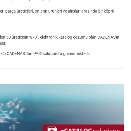
parça üreticileri, onların ürünleri ve alıcıları arasında bir köprü
ilen 50 üreticinin %70'i, elektronik katalog çözümü olan CADENAS'ın
dir.
154'ü CADENAS'dan PARTsolutions'a güvenmektedir.
u