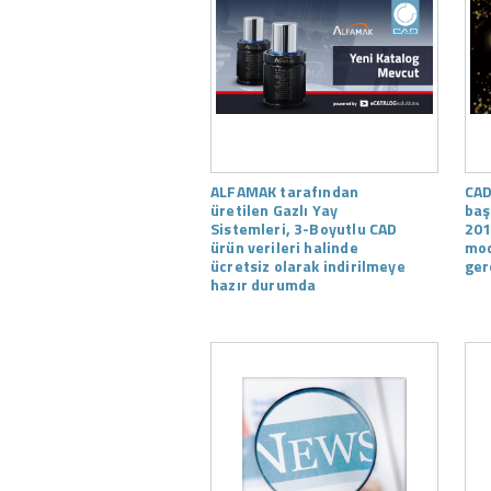
ALFAMAK tarafından
CAD
üretilen Gazlı Yay
baş
Sistemleri, 3-Boyutlu CAD
201
ürün verileri halinde
mod
ücretsiz olarak indirilmeye
ger
hazır durumda