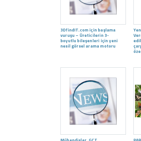
3DfindIT.com için başlama
Yen
vuruşu – Üreticilerin 3-
Ver
boyutlu bileşenleri için yeni
edi
nesil görsel arama motoru
çar
özel
Mühendisler, GCT
PAR