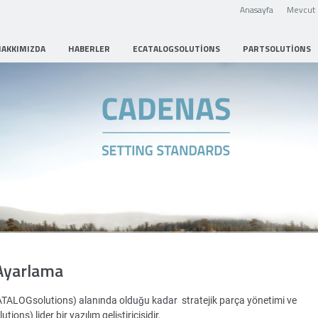
Anasayfa
Mevcut 
HAKKIMIZDA
HABERLER
ECATALOGSOLUTIONS
PARTSOLUTIONS
Strategic Parts Management
Ayarlama
ATALOGsolutions) alanında olduğu kadar stratejik parça yönetimi ve
ons) lider bir yazılım geliştiricisidir.