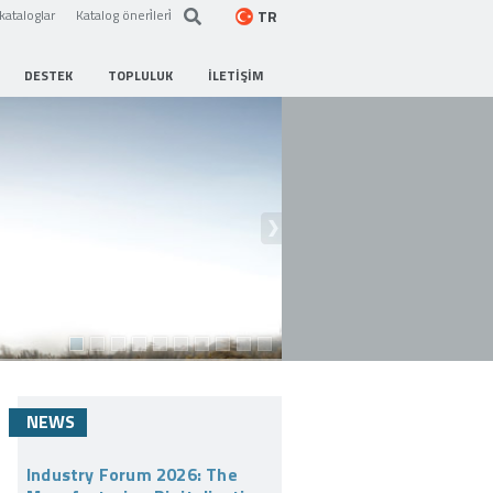
TR
kataloglar
Katalog öneri̇leri̇
DESTEK
TOPLULUK
İLETIŞIM
NEWS
Industry Forum 2026: The