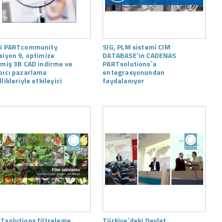
i PARTcommunity
SIG, PLM sistemi CIM
siyon 9, optimize
DATABASE'in CADENAS
lmiş 3B CAD indirme ve
PARTsolutions`a
pıcı pazarlama
entegrasyonundan
likleriyle etkileyici
faydalanıyor
Tsolutions filtreleme
Türkiye`deki Devlet