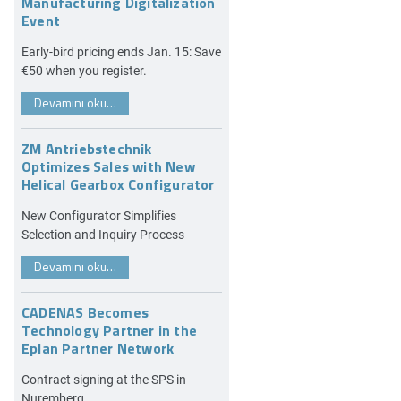
Manufacturing Digitalization
Event
Early-bird pricing ends Jan. 15: Save
€50 when you register.
Devamını oku…
ZM Antriebstechnik
Optimizes Sales with New
Helical Gearbox Configurator
New Configurator Simplifies
Selection and Inquiry Process
Devamını oku…
CADENAS Becomes
Technology Partner in the
Eplan Partner Network
Contract signing at the SPS in
Nuremberg