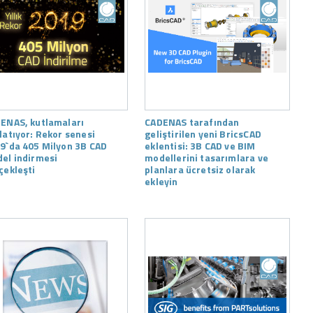
ENAS, kutlamaları
CADENAS tarafından
latıyor: Rekor senesi
geliştirilen yeni BricsCAD
9`da 405 Milyon 3B CAD
eklentisi: 3B CAD ve BIM
el indirmesi
modellerini tasarımlara ve
çekleşti
planlara ücretsiz olarak
ekleyin