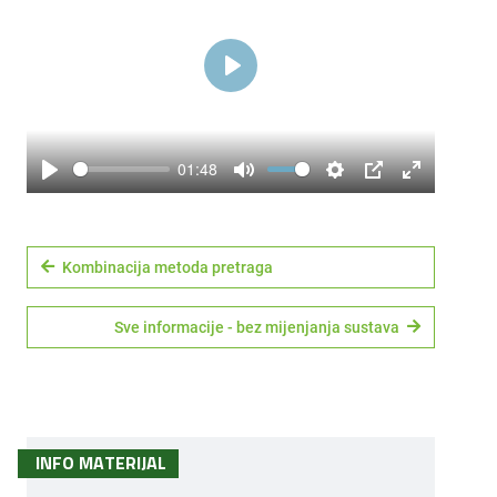
Play
01:48
Play
Mute
Settings
PIP
Enter
fullscreen
Kombinacija metoda pretraga
Sve informacije - bez mijenjanja sustava
INFO MATERIJAL