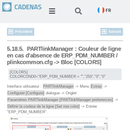
FR
Précédent
Suivant
5.18.5.
PARTlinkManager : Couleur de ligne
en cas d'absence de ERP_PDM_NUMBER /
plinkcommon.cfg -> Bloc [COLORS]
[COLORS]

COLORCOND0="ERP_PDM_NUMBER = ''","255","0","0"
Interface utilisateur :
PARTlinkManager
-> Menu
Extras
->
Configurer [Configure]
dialogue -> Onglet
Paramètres PARTlinkManager [PARTlinkManager preferences]
->
Définir la couleur de la ligne [Set row color]
-> Entrée
"ERP_PDM_NUMBER".