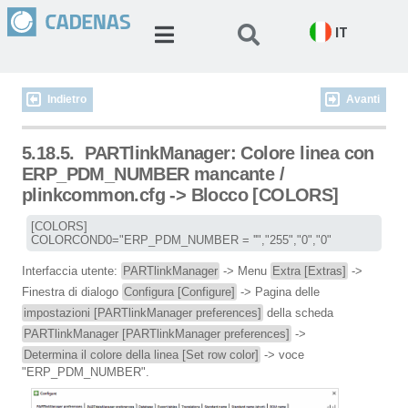
IT
Indietro
Avanti
5.18.5.
PARTlinkManager: Colore linea con
ERP_PDM_NUMBER mancante /
plinkcommon.cfg -> Blocco [COLORS]
[COLORS]

COLORCOND0="ERP_PDM_NUMBER = ''","255","0","0"
Interfaccia utente:
PARTlinkManager
-> Menu
Extra [Extras]
->
Finestra di dialogo
Configura [Configure]
-> Pagina delle
impostazioni [PARTlinkManager preferences]
della scheda
PARTlinkManager [PARTlinkManager preferences]
->
Determina il colore della linea [Set row color]
-> voce
"ERP_PDM_NUMBER".