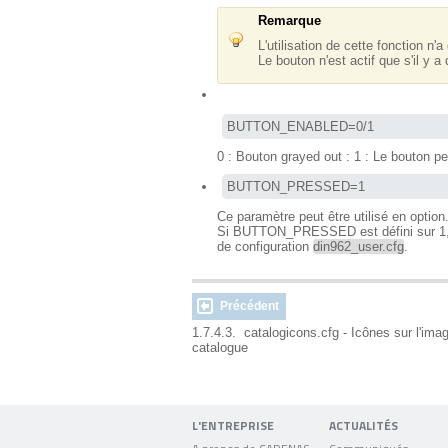
Remarque
L'utilisation de cette fonction 
Le bouton n'est actif que s'il y 
BUTTON_ENABLED=0/1
0 : Bouton grayed out : 1 : Le bouton p
BUTTON_PRESSED=1
Ce paramètre peut être utilisé en option
Si BUTTON_PRESSED est défini sur 1, les
de configuration
din962_user.cfg
.
Précédent
1.7.4.3. catalogicons.cfg - Icônes sur l'ima
catalogue
L'ENTREPRISE
ACTUALITÉS