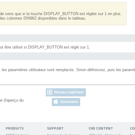
n'a de sens que si la touche DISPLAY_BUTTON est réglée sur 1 en plus.
a des colonnes DIN962 disponibles dans le tableau.
eut être utilisé si DISPLAY_BUTTON est réglé sur 1.
.
 paramètres utilisateur sont remplacés. Sinon définissez, puis les paramètres
Niveau supérieur
ge d'aperçu du
Sommaire
PRODUITS
SUPPORT
CAD CONTENT
CO