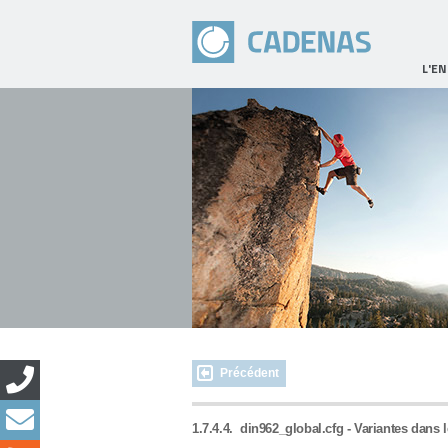
L'E
Précédent
1.7.4.4.
din962_global.cfg - Variantes dans l