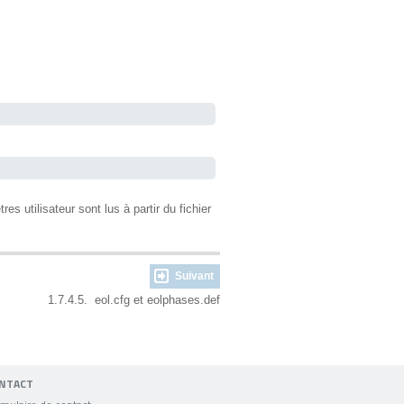
 utilisateur sont lus à partir du fichier
Suivant
1.7.4.5. eol.cfg et eolphases.def
NTACT