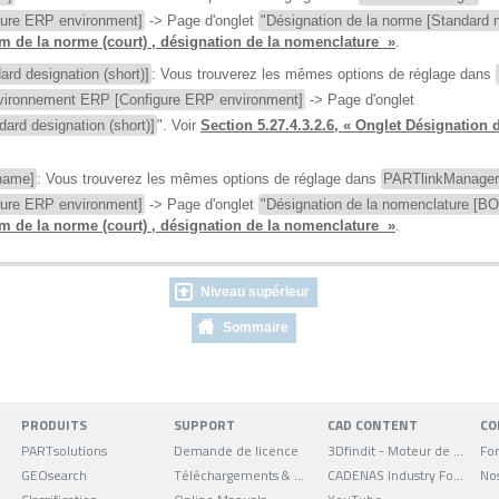
gure ERP environment]
-> Page d'onglet
"Désignation de la norme [Standard
m de la norme (court) , désignation de la nomenclature »
.
ard designation (short)]
: Vous trouverez les mêmes options de réglage dans
environnement ERP [Configure ERP environment]
-> Page d'onglet
dard designation (short)]
". Voir
Section 5.27.4.3.2.6, « Onglet Désignation
name]
: Vous trouverez les mêmes options de réglage dans
PARTlinkManager
gure ERP environment]
-> Page d'onglet
"Désignation de la nomenclature [
m de la norme (court) , désignation de la nomenclature »
.
Niveau supérieur
Sommaire
PRODUITS
SUPPORT
CAD CONTENT
CO
PARTsolutions
Demande de licence
3Dfindit - Moteur de recherche de données CAO
For
GEOsearch
Téléchargements & mises à jour
CADENAS Industry Forum
No