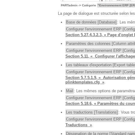
PARTadmin -> Catégorie
"Environnement ERP [ER
La page de dialogue est structurée selon les
Base de données [Database]
: Les mêm
Configurer l'environnement ERP [Confi
Section 5.27.4.3.2.3, « Page d'ongle
Paramètres des colonnes [Column attri
Configurer l'environnement ERP [Confi
Section 5.11, « Configurer l'afficha
Les tableaux d'exportation [Export table
Configurer l'environnement ERP [Confi
Section 5.7.5.1.9, « Autorisation gén
plinktemplates.cfg »
.
Mail
: Les mêmes options de paramétra
Configurer l'environnement ERP [Confi
Section 5.18.6, « Paramètres du cour
Les traductions [Translations]
: Vous tr
Configurer l'environnement ERP [Confi
Traductions »
.
Désignation de la norme [Standard nam