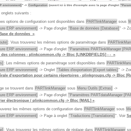
P environment]
" ->
Configuration
(ouvert ici à titre d'exemple avec la page d'onglet
"Paramè
 onglets suivants :
es options de configuration sont disponibles dans
PARTlinkManager
sous
M
gure ERP environment]
-> Page d'onglet
"Base de données [Database]
" -> Z
t Base de données »
.
bute]
: Vous trouverez les mêmes options de paramétrage dans
PARTlinkMan
gure ERP environment]
-> Page d'onglet
"Paramètres PARTlinkManager [PART
ge des colonnes - plinkcommon.cfg -> Bloc [LINKDBFIELDS] - - »
.
s]
: Les mêmes options de paramétrage sont disponibles dans
PARTlinkMan
gure ERP environment]
-> Onglet
"Tables d'exportation [Export tables]
" -> Zo
érale d'exportation pour certains répertoires - plinkgroups.cfg -> Bloc
ge se trouvent dans
PARTlinkManager
sous
Menu Outils [Extras]
->
gure ERP environment]
-> Page d'onglet
"Paramètres PARTdataManager [PAR
rier électronique / plinkcommon.cfg -> Bloc [MAIL] »
.
ouverez les mêmes options de configuration dans
PARTlinkManager
sous
Me
gure ERP environment]
-> Page à onglet
"Traductions [Translations]
". Voir
Se
e]
: Vous trouverez les mêmes options de réglage dans
PARTlinkManager
so