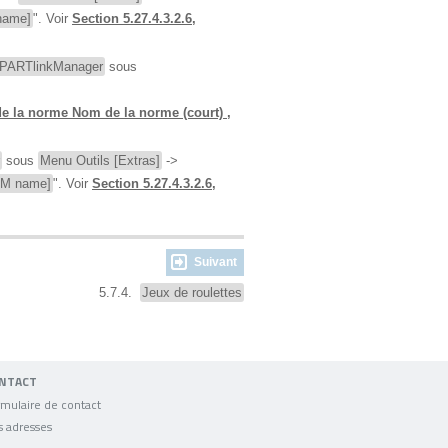
 name]
". Voir
Section 5.27.4.3.2.6,
PARTlinkManager
sous
 de la norme Nom de la norme (court) ,
sous
Menu Outils [Extras]
->
BOM name]
". Voir
Section 5.27.4.3.2.6,
Suivant
5.7.4.
Jeux de roulettes
NTACT
mulaire de contact
s adresses