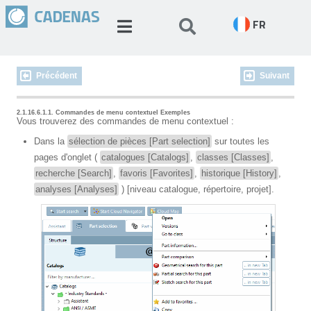
FR
Précédent
Suivant
2.1.16.6.1.1. Commandes de menu contextuel Exemples
Vous trouverez des commandes de menu contextuel :
Dans la
sélection de pièces [Part selection]
sur toutes les
pages d'onglet (
catalogues [Catalogs]
,
classes [Classes]
,
recherche [Search]
,
favoris [Favorites]
,
historique [History]
,
analyses [Analyses]
) [niveau catalogue, répertoire, projet].