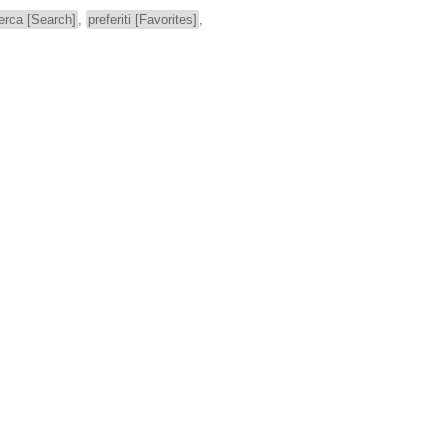
cerca [Search]
,
preferiti [Favorites]
,